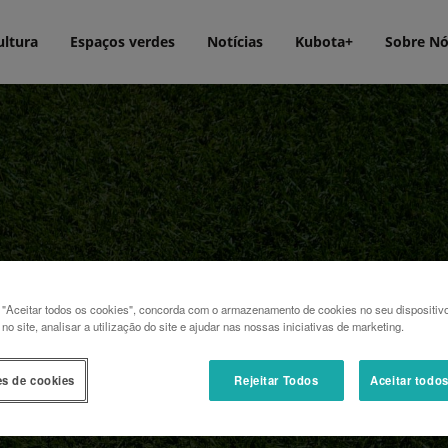
ultura
Espaços verdes
Notícias
Kubota+
Sobre N
 "Aceitar todos os cookies", concorda com o armazenamento de cookies no seu dispositiv
o site, analisar a utilização do site e ajudar nas nossas iniciativas de marketing.
es de cookies
Rejeitar Todos
Aceitar todo