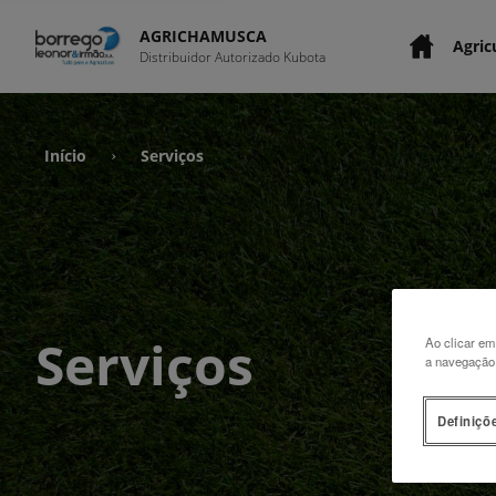
AGRICHAMUSCA
Agric
Distribuidor Autorizado Kubota
Início
Serviços
›
Serviços
Ao clicar em
a navegação n
Definiçõ