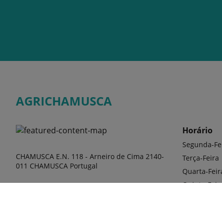
AGRICHAMUSCA
Horário
Segunda-Fe
CHAMUSCA E.N. 118 - Arneiro de Cima 2140-
Terça-Feira
011 CHAMUSCA Portugal
Quarta-Feir
Quinta-Feir
Sexta-Feira