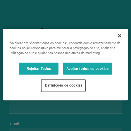
Contacte-nos
Ao clicar em "Aceitar todos os cookies", concorda com o armazenamento de
cookies no seu dispositivo para melhorar a navegação no site, analisar a
utilização do site e ajudar nas nossas iniciativas de marketing.
Nome
Rejeitar Todos
Aceitar todos os cookies
Definições de cookies
Apelido
Email