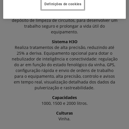
chave (12 mm) e chassi de aço carbono pintado ao
Definições de cookies
forno, com proteções amarradas e 5 juntas de
proteção em pontos críticos da estrutura, depósito e
depósito de limpeza de circuitos, para desenvolver um
trabalho seguro e prolongar a vida útil do
equipamento.
Sistema H3O
Realiza tratamentos de alta precisão, reduzindo até
25% a deriva. Equipamento opcional para dotar o
nebulizador de inteligência e conectividade: regulação
do ar em função do estado fenológico da vinha, GPS,
configuração rápida e envio de ordens de trabalho
para o equipamento, alta precisão, controlo e avisos
em tempo real, visualização detalhada dos dados da
pulverização e rastreabilidade.
Capacidades
1000, 1500 e 2000 litros.
Culturas
Vinha.