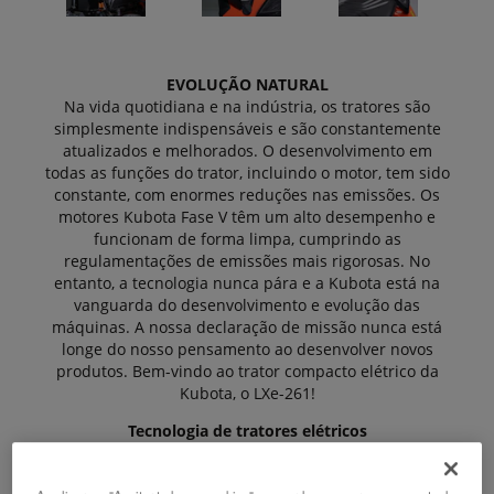
EVOLUÇÃO NATURAL
Na vida quotidiana e na indústria, os tratores são
simplesmente indispensáveis e são constantemente
atualizados e melhorados. O desenvolvimento em
todas as funções do trator, incluindo o motor, tem sido
constante, com enormes reduções nas emissões. Os
motores Kubota Fase V têm um alto desempenho e
funcionam de forma limpa, cumprindo as
regulamentações de emissões mais rigorosas. No
entanto, a tecnologia nunca pára e a Kubota está na
vanguarda do desenvolvimento e evolução das
máquinas. A nossa declaração de missão nunca está
longe do nosso pensamento ao desenvolver novos
produtos. Bem-vindo ao trator compacto elétrico da
Kubota, o LXe-261!
Tecnologia de tratores elétricos
O novo LXe-261 da Kubota é um trator elétrico 4x4 de
26 CV, que utiliza o sistema de carga de baterias