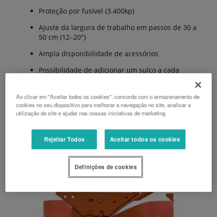
Proteção por fusível (3.400kp)
Ajuste da largura de trabalho em passos de 30 a
50 cm (12–20″)
Ampla disponibilidade de acessórios
Possibilidade de adicionar um sulco a cada
modelo até um máximo de 5
Ao clicar em "Aceitar todos os cookies", concorda com o armazenamento de
cookies no seu dispositivo para melhorar a navegação no site, analisar a
PEDIR UM ORÇAMENTO
utilização do site e ajudar nas nossas iniciativas de marketing.
Rejeitar Todos
Aceitar todos os cookies
Definições de cookies