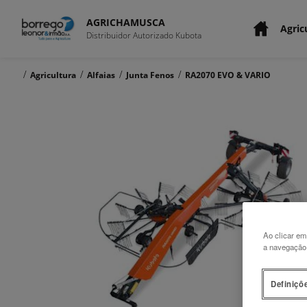
AGRICHAMUSCA
Agric
Distribuidor Autorizado Kubota
/
/
/
/
Agricultura
Alfaias
Junta Fenos
RA2070 EVO & VARIO
Ao clicar em
a navegação n
Definiçõ