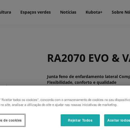
ultura
Espaços verdes
Notícias
Kubota+
Sobre N
RA2070 EVO & 
Junta feno de enfardamento lateral Comp
Flexibilidade, conforto e qualidade
O novo Kubota RA2070 Evo + Vario, um anc
flexibilidade no momento de juntar feno,
 "Aceitar todos os cookies", concorda com o armazenamento de cookies no seu dispositiv
forragem graças ao novo acessório de rotor
o site, analisar a utilização do site e ajudar nas nossas iniciativas de marketing.
Graças ao enfardamento lateral, este novo
configuração especial dos rotores, com um 
es de cookies
Rejeitar Todos
Aceitar todo
ancinhar áreas maiores numa única fileira