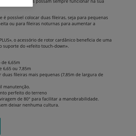
áquinas seguintes possam sempre funcionar na sua
e é possível colocar duas fileiras, seja para pequenas
ita ou para fileiras noturnas para aumentar a
 PLUS», o acessório de rotor cardânico beneficia de uma
 suporte do «efeito touch-down».
o de 6,65m
e 6,65 ou 7,85m
r duas fileiras mais pequenas (7,85m de largura de
cil manutenção.
to perfeito do terreno
viragem de 80° para facilitar a manobrabilidade.
 sem deixar nenhuma cultura.