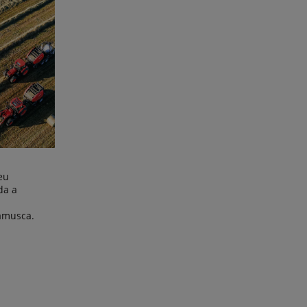
eu
da a
amusca.