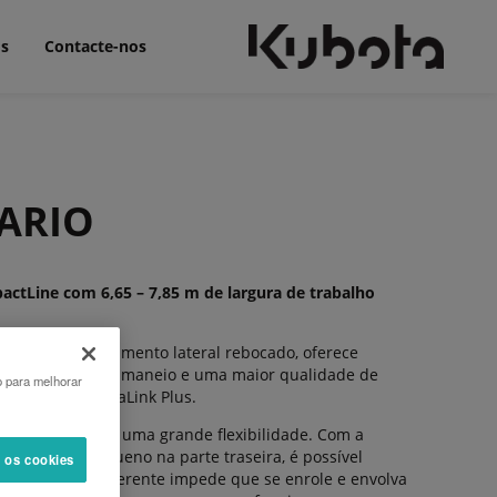
ós
Contacte-nos
VARIO
actLine com 6,65 – 7,85 m de largura de trabalho
inho de enfardamento lateral rebocado, oferece
 mais conforto no maneio e uma maior qualidade de
o para melhorar
 cardânico TerraLink Plus.
 modelo oferece uma grande flexibilidade. Com a
rotor mais pequeno na parte traseira, é possível
s os cookies
. O diâmetro diferente impede que se enrole e envolva