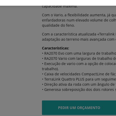
o máximo possível. Isto garante que as m
capacidade máxima.
Com o Vario, a flexibilidade aumenta, já qu
enfardadoras num elevado volume de colhe
qualidade do feno.
Com a característica atualizada «Terralink
adaptação ao terreno mais avançada com o
Características:
• RA2070 Evo com uma largura de trabalh
• RA2070 Vario com larguras de trabalho d
• Execução de vario com a opção de coloca
trabalho).
• Caixa de velocidades CompactLine de fá
• TerraLink Quattro PLUS para um seguimen
• Direção ativa da roda com um ângulo de 
• Generosa sobreposição dos dois rotores
PEDIR UM ORÇAMENTO