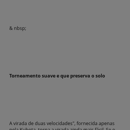
& nbsp;
Torneamento suave e que preserva o solo
A virada de duas velocidades", fornecida apenas
pela Kubota, torna a virada ainda mais fácil. Se o