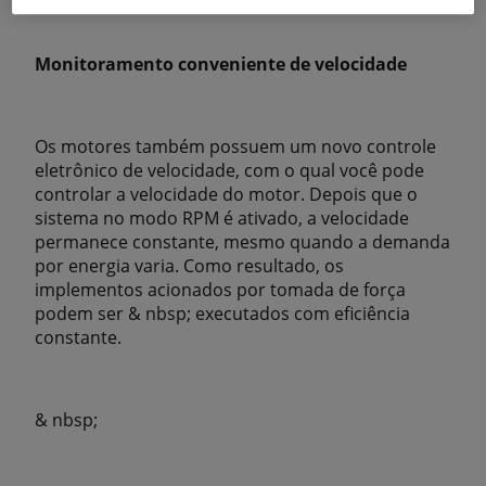
Monitoramento conveniente de velocidade
Os motores também possuem um novo controle
eletrônico de velocidade, com o qual você pode
controlar a velocidade do motor. Depois que o
sistema no modo RPM é ativado, a velocidade
permanece constante, mesmo quando a demanda
por energia varia. Como resultado, os
implementos acionados por tomada de força
podem ser & nbsp; executados com eficiência
constante.
& nbsp;