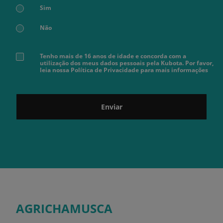
Sim
Não
Tenho mais de 16 anos de idade e concorda com a
utilização dos meus dados pessoais pela Kubota. Por favor,
leia nossa Política de Privacidade para mais informações
Enviar
AGRICHAMUSCA