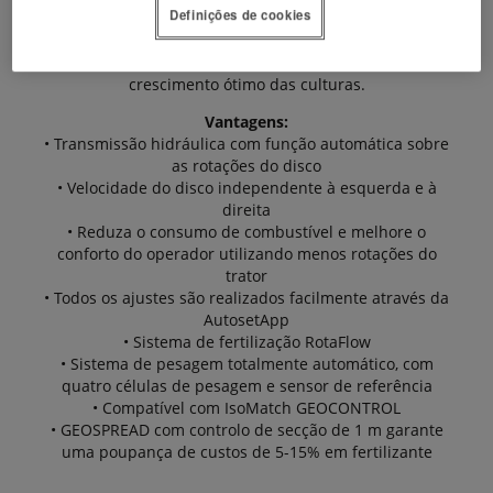
Definições de cookies
base nas tabelas de distribuição e na posição do
dispositivo de distribuição na linha. Isto permite uma
aplicação mais precisa de fertilizante, para um
crescimento ótimo das culturas.
Vantagens:
• Transmissão hidráulica com função automática sobre
as rotações do disco
• Velocidade do disco independente à esquerda e à
direita
• Reduza o consumo de combustível e melhore o
conforto do operador utilizando menos rotações do
trator
• Todos os ajustes são realizados facilmente através da
AutosetApp
• Sistema de fertilização RotaFlow
• Sistema de pesagem totalmente automático, com
quatro células de pesagem e sensor de referência
• Compatível com IsoMatch GEOCONTROL
• GEOSPREAD com controlo de secção de 1 m garante
uma poupança de custos de 5-15% em fertilizante