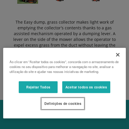
The Easy dump, grass collector makes light work of
emptying the collector’s contents thanks to a gas
assisted mechanism operated by a dumping lever. A
lever on the side of the mower allows the operator to
expel excess grass from the duct without leaving the
mower seat.
Ao clicar em "Aceitar todos os cookies", concorda com o armazenamento de
cookies no seu dispositivo para melhorar a navegação no site, analisar a
PEDIR UM ORÇAMENTO
utilização do site e ajudar nas nossas iniciativas de marketing.
Rejeitar Todos
Aceitar todos os cookies
Definições de cookies